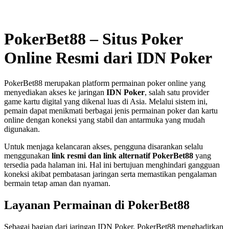
PokerBet88 – Situs Poker
Online Resmi dari IDN Poker
PokerBet88 merupakan platform permainan poker online yang
menyediakan akses ke jaringan
IDN Poker
, salah satu provider
game kartu digital yang dikenal luas di Asia. Melalui sistem ini,
pemain dapat menikmati berbagai jenis permainan poker dan kartu
online dengan koneksi yang stabil dan antarmuka yang mudah
digunakan.
Untuk menjaga kelancaran akses, pengguna disarankan selalu
menggunakan
link resmi dan link alternatif PokerBet88
yang
tersedia pada halaman ini. Hal ini bertujuan menghindari gangguan
koneksi akibat pembatasan jaringan serta memastikan pengalaman
bermain tetap aman dan nyaman.
Layanan Permainan di PokerBet88
Sebagai bagian dari jaringan IDN Poker, PokerBet88 menghadirkan