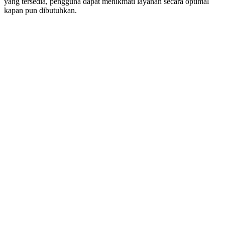
yang tersedia, pengguna dapat menikmati layanan secara optimal
kapan pun dibutuhkan.
Partner