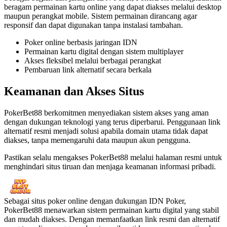
beragam permainan kartu online yang dapat diakses melalui desktop
maupun perangkat mobile. Sistem permainan dirancang agar
responsif dan dapat digunakan tanpa instalasi tambahan.
Poker online berbasis jaringan IDN
Permainan kartu digital dengan sistem multiplayer
Akses fleksibel melalui berbagai perangkat
Pembaruan link alternatif secara berkala
Keamanan dan Akses Situs
PokerBet88 berkomitmen menyediakan sistem akses yang aman
dengan dukungan teknologi yang terus diperbarui. Penggunaan link
alternatif resmi menjadi solusi apabila domain utama tidak dapat
diakses, tanpa memengaruhi data maupun akun pengguna.
Pastikan selalu mengakses PokerBet88 melalui halaman resmi untuk
menghindari situs tiruan dan menjaga keamanan informasi pribadi.
Sebagai situs poker online dengan dukungan IDN Poker,
PokerBet88 menawarkan sistem permainan kartu digital yang stabil
dan mudah diakses. Dengan memanfaatkan link resmi dan alternatif