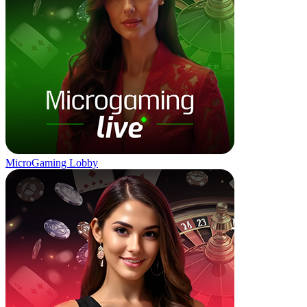
MicroGaming Lobby